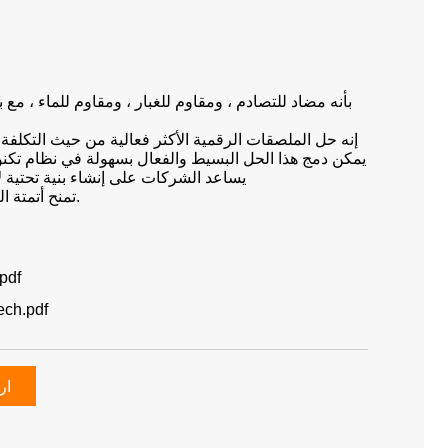
بأنه مضاد للتصادم ، ومقاوم للغبار ، ومقاوم للماء ، مع
المؤسسا
إنه حل الملصقات الرقمية الأكثر فعالية من حيث التكلفة ل
يمكن دمج هذا الحل البسيط والفعال بسهولة في نظام تكنول
يساعد الشركات على إنشاء بنية تحتية لإن
) تمنح أتمتة التسعير وتعزز تجربة المتسوق.
حل SL
ورقة بيانات منت
ار