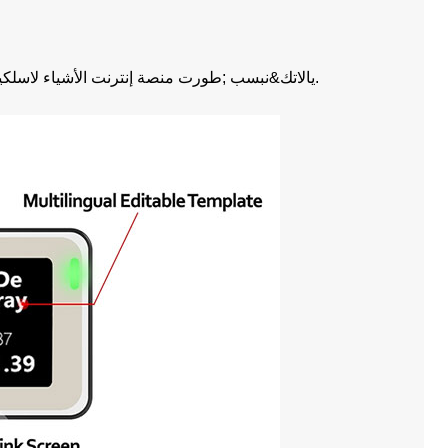
&نبسب ;طورت منصة إنترنت الأشياء لاسلكية تتكون من أجهزة وبرامج تشكل نظامًا فريدًا وثوريًا لملصقات الرفوف الإلكترونية.
يالاتك