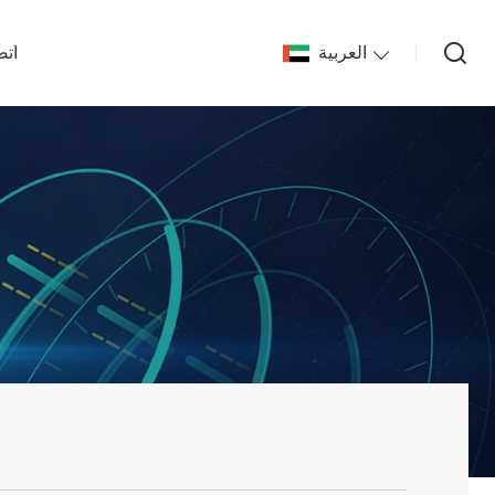
العربية
اتص