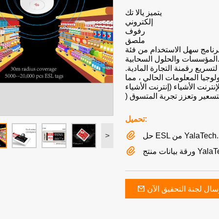
يتميز يالا تك
إلكتروني
رفوف
ملصق
 برنامج سهل الاستخدام من فئة
ت والحلول السحابية.
تسريع رقمنة التجارة المادية.
وجيا المعلومات الحالي ، مما
ترنت الأشياء (إنترنت الأشياء
تحميل:
>
E من YalaTech.pdf
ج YalaTech.pdf
سال لجنة التحقيق الآن