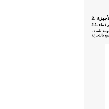
لأجهزة
ر / ماء
مة للماء ،