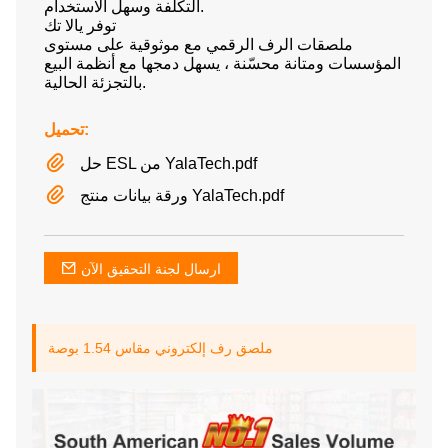
التكلفة وسهل الاستخدام.
توفر يالا تك
ملصقات الرف الرقمي مع موثوقية على مستوى
المؤسسات ومتانة محسّنة ، يسهل دمجها مع أنظمة البيع
بالتجزئة الحالية.
تحميل:
حل ESL من YalaTech.pdf
ورقة بيانات منتج YalaTech.pdf
ارسال لجنة التحقيق الآن
ملصق رف إلكتروني مقاس 1.54 بوصة